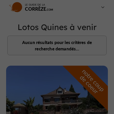
LE GUIDE DE LA
CORRÈZE
Lotos Quines à venir
Aucun résultats pour les critères de
recherche demandés...
n
o
t
e
c
o
u
p
e
c
o
e
u
r
d
r