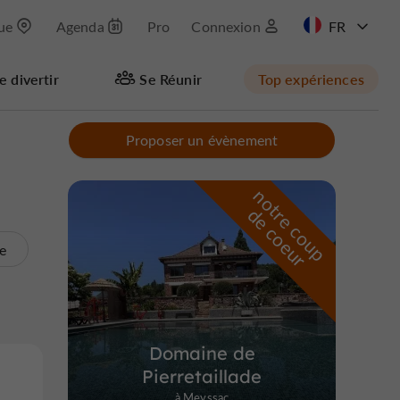
que
Agenda
Pro
Connexion
e divertir
Se Réunir
Top expériences
Masquer la carte
Proposer un évènement
n
o
t
e
c
o
u
p
e
c
o
e
u
r
d
r
te
Domaine de
Pierretaillade
à Meyssac