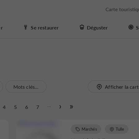
Carte touristi
er
Se restaurer
Déguster
S
Mots clés...
Afficher la car
...
4
5
6
7
Marchés
Tulle