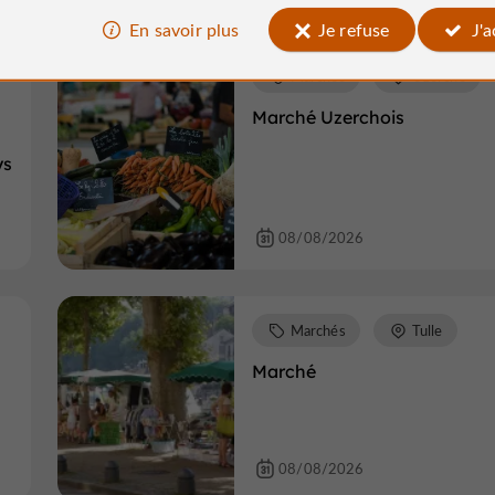
En savoir plus
Je refuse
J'
Marchés
Uzerche
Marché Uzerchois
ys
08/08/2026
Marchés
Tulle
Marché
08/08/2026