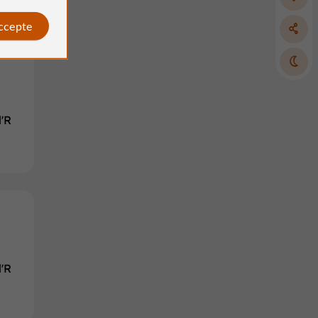
accepte
l'R
l'R