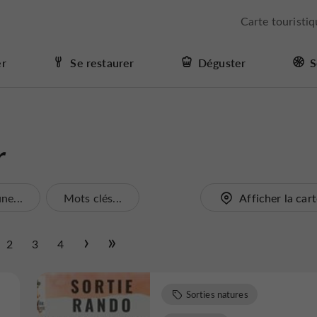
Carte touristi
er
Se restaurer
Déguster
S
r
e...
Mots clés...
Afficher la car
2
3
4
Sorties natures