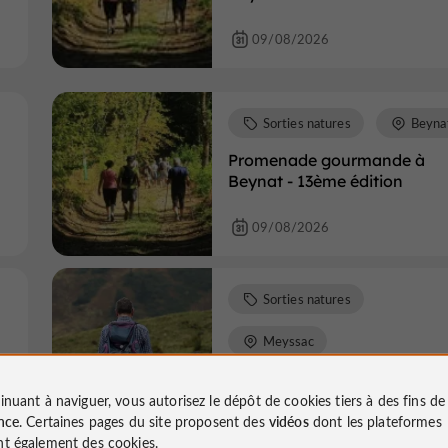
09/08/2026
Sorties natures
Beyna
Promenade gourmande à
Beynat - 13ème édition
09/08/2026
Sorties natures
Meyssac
Balade en vélo - la Crépuscu
s
inuant à naviguer, vous autorisez le dépôt de cookies tiers à des fins d
nce
. Certaines pages du site proposent des
vidéos
dont les plateformes
t également des cookies.