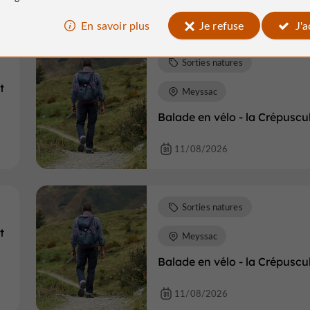
11/08/2026
En savoir plus
Je refuse
J'
Sorties natures
t
Meyssac
Balade en vélo - la Crépuscu
11/08/2026
Sorties natures
t
Meyssac
Balade en vélo - la Crépuscu
11/08/2026