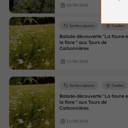
10/08/2026
Sorties natures
Goulles
Balade-découverte "La faune e
la flore " aux Tours de
Carbonnières
11/08/2026
Sorties natures
Goulles
Balade-découverte "La faune e
la flore " aux Tours de
Carbonnières
11/08/2026