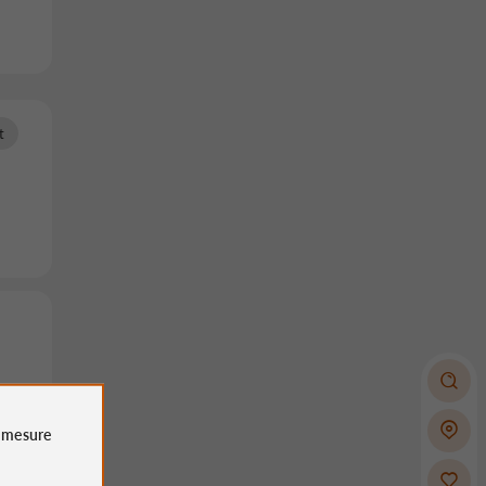
t
l'R
e
mesure