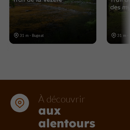
des myr
31 m - Bugeat
31 m -
À découvrir
aux
alentours