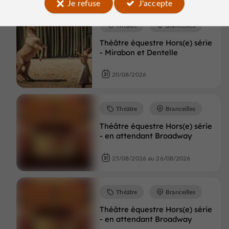
Je refuse
J'accepte
Théâtre
Branceilles
Théâtre équestre Hors(e) série
- Mirabon et Dentelle
20/08/2026
Théâtre
Branceilles
Théâtre équestre Hors(e) série
- en attendant Broadway
25/08/2026 au 26/08/2026
Théâtre
Branceilles
Théâtre équestre Hors(e) série
- en attendant Broadway