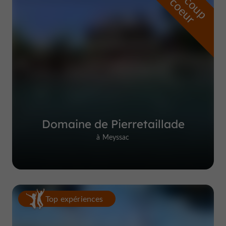
r
d
r
Domaine de Pierretaillade
à Meyssac
Top expériences