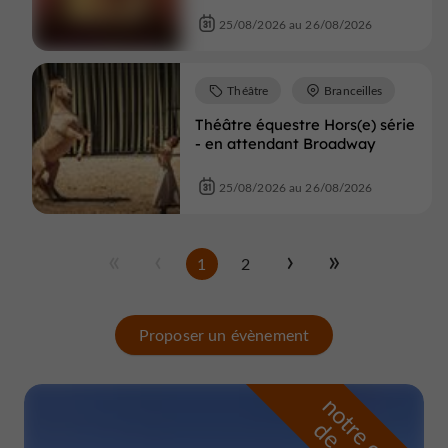
25/08/2026 au 26/08/2026
Théâtre
Branceilles
Théâtre équestre Hors(e) série
- en attendant Broadway
25/08/2026 au 26/08/2026
1
2
Proposer un évènement
n
o
t
e
c
o
u
p
e
c
o
e
u