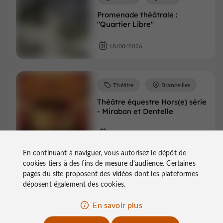
Promenade théâtrale :
"Quartier Libre"
18/08/2026
Théâtre
Branceilles
Théâtre équestre Hors(e) série
- Mirabon et Dentelle
20/08/2026
En continuant à naviguer, vous autorisez le dépôt de
cookies tiers à des fins de
mesure d'audience
. Certaines
Théâtre
Branceilles
pages du site proposent des
vidéos
dont les plateformes
Théâtre équestre Hors(e) série
déposent également des cookies.
- Mirabon et Dentelle
En savoir plus
20/08/2026