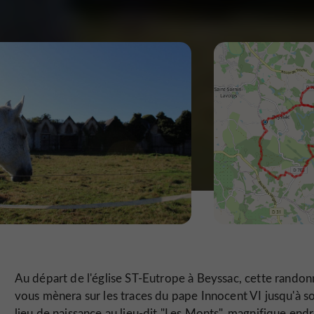
Au départ de l'église ST-Eutrope à Beyssac, cette rando
vous mènera sur les traces du pape Innocent VI jusqu'à s
lieu de naissance au lieu-dit "Les Monts", magnifique endr