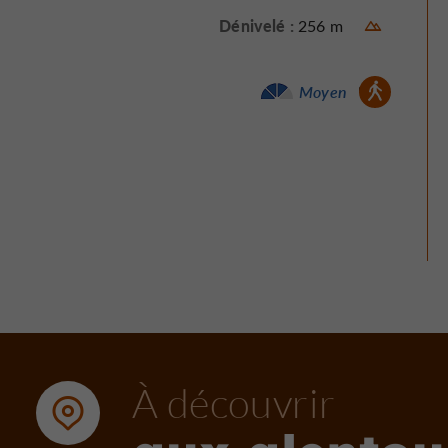
Dénivelé :
256 m
Marche à pied :
Moyen
À découvrir