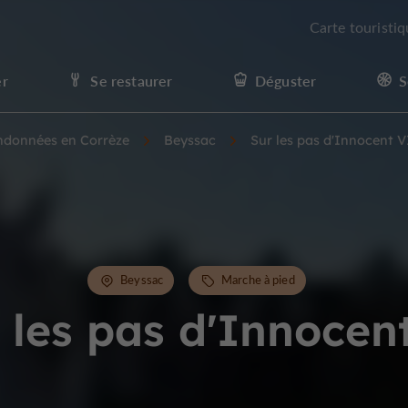
Carte touristi
er
Se restaurer
Déguster
S
andonnées en Corrèze
Beyssac
Sur les pas d'Innocent V
Beyssac
Marche à pied
 les pas d'Innocen