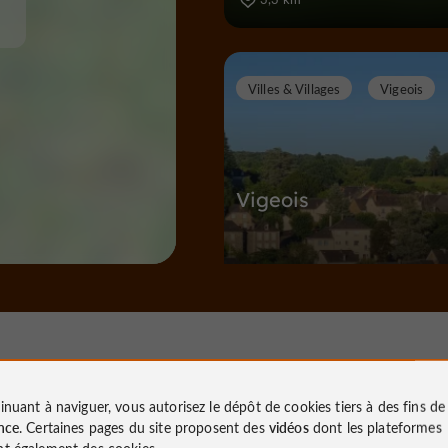
Villes & Villages
Vigeois
Vigeois
Villes & Villages à Vigeois
8,9 km
inuant à naviguer, vous autorisez le dépôt de cookies tiers à des fins d
S
ites Naturels / Parcs Naturels
nce
. Certaines pages du site proposent des
vidéos
dont les plateformes
t également des cookies.