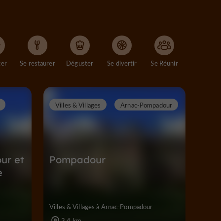
ger
Se restaurer
Déguster
Se divertir
Se Réunir
Villes & Villages
Arnac-Pompadour
ur et
Pompadour
e
Villes & Villages à Arnac-Pompadour
3,4 km