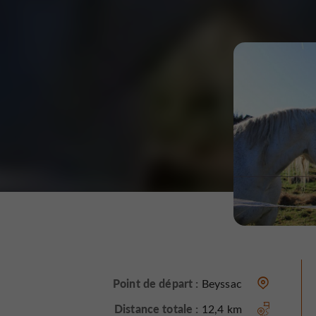
Point de départ :
Beyssac
Distance totale :
12,4 km