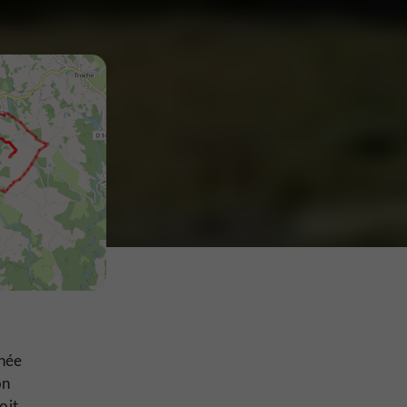
nnée
on
oit