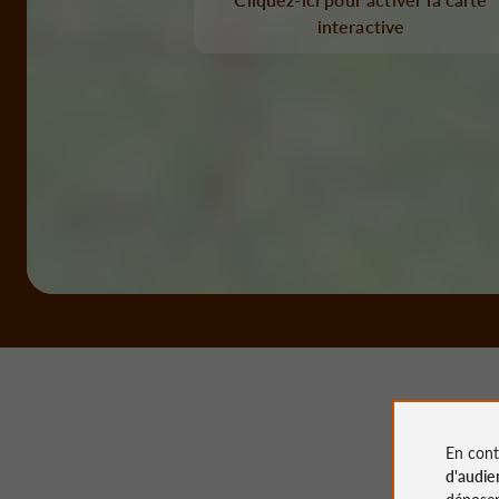
interactive
En cont
d'audie
déposen