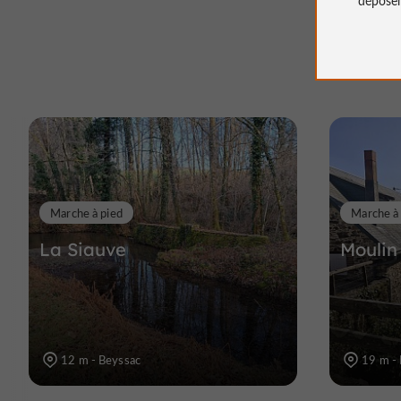
Marche à pied
Marche à
La Siauve
Moulin
12 m - Beyssac
19 m -