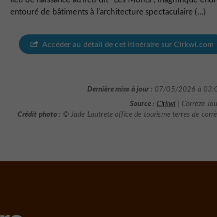
entouré de bâtiments à l'architecture spectaculaire (...)
Accéder au détail de cet itinéraire sur Cirkwi.com
Dernière mise à jour :
07/05/2026 à 03:
Source :
Cirkwi
| Corrèze To
Crédit photo :
© Jade Lautrete office de tourisme terres de corrè