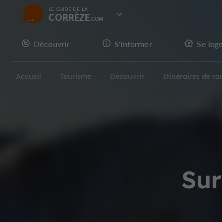
LE GUIDE DE LA
CORRÈZE
Découvrir
S'informer
Se log
Accueil
Tourisme
Découvrir
Itinéraires de r
Sur