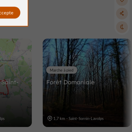
accepte
Site de la Roche
eois
Sites Naturels / Parcs Naturels à Allassac
11,1 km
Marche à pied
 Saint-
Forêt Domaniale
lps
1,7 km - Saint-Sornin-Lavolps