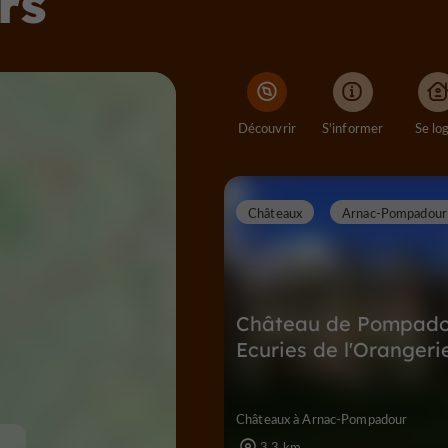
rs
Découvrir
S'informer
Se lo
Châteaux
Arnac-Pompadour
Château de Pompado
Ecuries de l'Orangeri
Châteaux à Arnac-Pompadour
3,3 km