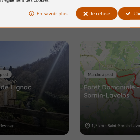
Vous aimerez
En savoir plus
Je refuse
J'
aussi
Lac de Pontcharal
Sites Naturels / Parcs Naturels à Vig
10,3 km
 pied
Marche à pied
 de Lignac
Forêt Domaniale -
Sornin-Lavolps
 Beyssac
1,7 km - Saint-Sornin-Lavo