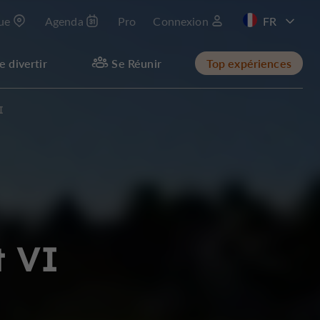
que
Agenda
Pro
Connexion
EN
e divertir
Se Réunir
Top expériences
I
t VI