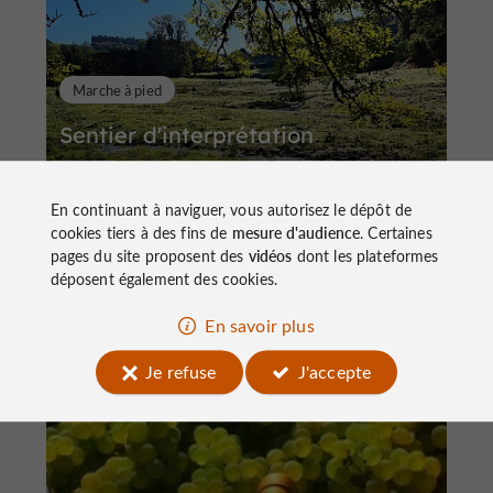
Marche à pied
Sentier d'interprétation
En continuant à naviguer, vous autorisez le dépôt de
cookies tiers à des fins de
mesure d'audience
. Certaines
pages du site proposent des
vidéos
dont les plateformes
déposent également des cookies.
4,4 km
Saint-Cirgues-la-Loutre
En savoir plus
Je refuse
J'accepte