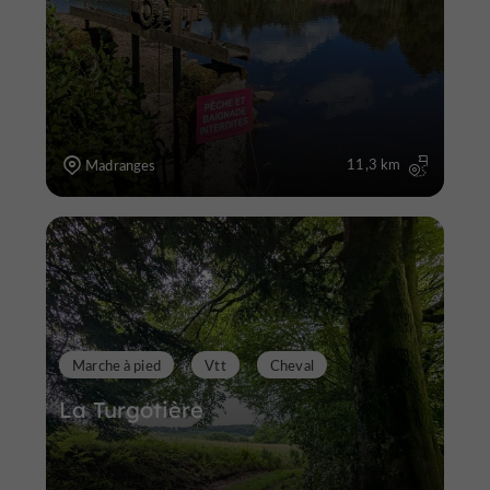
11,3 km
Madranges
Marche à pied
Vtt
Cheval
La Turgotière