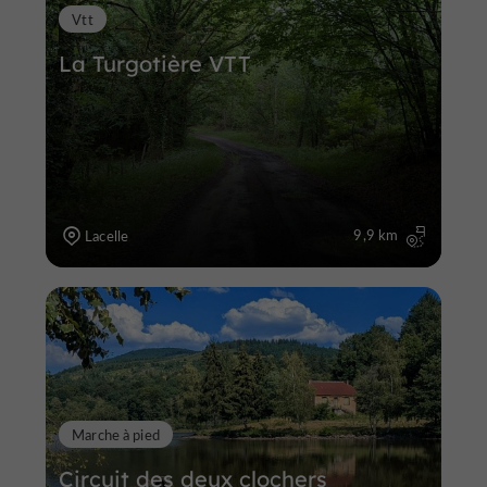
Vtt
La Turgotière VTT
9,9 km
Lacelle
Marche à pied
Circuit des deux clochers