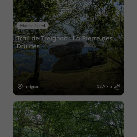
Marche à pied
Trail de Treignac : La Pierre des
Druides
12,9 km
Treignac