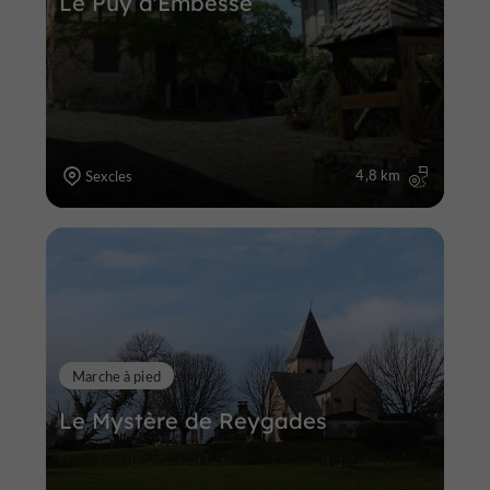
Le Puy d'Embesse
4,8 km
Sexcles
Marche à pied
Le Mystère de Reygades