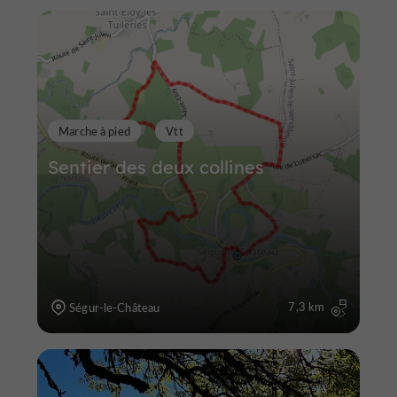
Marche à pied
Vtt
Sentier des deux collines
7,3 km
Ségur-le-Château