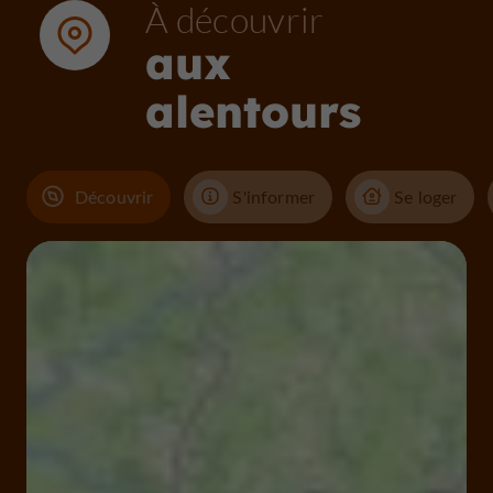
À découvrir
aux
alentours
Découvrir
S'informer
Se loger