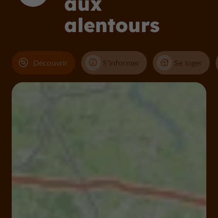
aux
alentours
Découvrir
S'informer
Se loger