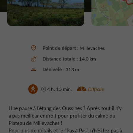
Point de départ :
Millevaches
Distance totale :
14,0 km
Dénivelé :
313 m
4 h. 15 min.
Difficile
Une pause à l'étang des Oussines ? Après tout il n'y
a pas meilleur endroit pour profiter du calme du
Plateau de Millevaches !
Pour plus de détails et le "Pas à Pas", n'hésitez pas à