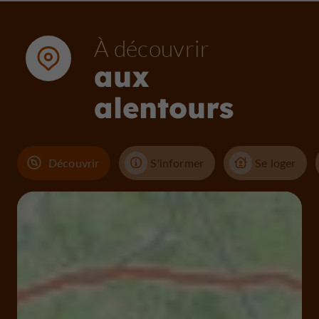
À découvrir
aux
alentours
Découvrir
S'informer
Se loger