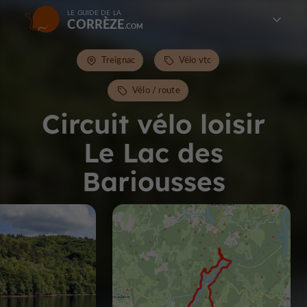
LE GUIDE DE LA
CORRÈZE
Treignac
Vélo vtc
Vélo / route
Circuit vélo loisir
Le Lac des
Bariousses