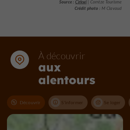
Source :
Cirkwi
| Corrèze Tourisme
Crédit photo :
M Clavaud
À découvrir
aux
alentours
Découvrir
S'informer
Se loger