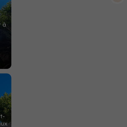
12,3 km
t à
t-
aux