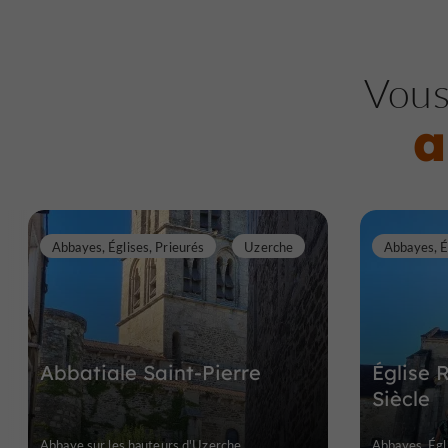
Vous
a
Abbayes, Églises, Prieurés
Uzerche
Abbatiale Saint-Pierre
Église
Siècle
Abbaye sur les hauteurs d'Uzerche
Abbayes, Égli