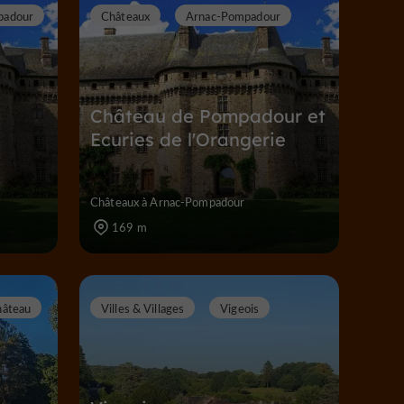
padour
Châteaux
Arnac-Pompadour
Château de Pompadour et
Ecuries de l'Orangerie
Châteaux à Arnac-Pompadour
169 m
hâteau
Villes & Villages
Vigeois