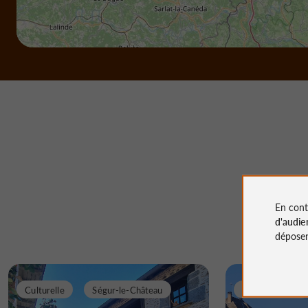
En cont
d'audie
déposen
Culturelle
Ségur-le-Château
Incontournable