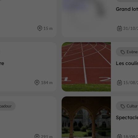
Grand lo
15 m
31/10/
Evène
re
Les couli
184 m
15/08/
padour
Cultu
Spectacl
291 m
18/08/