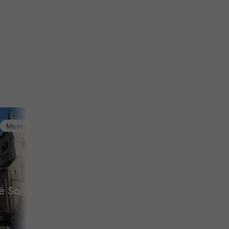
Meymac
 Saint-
ymac