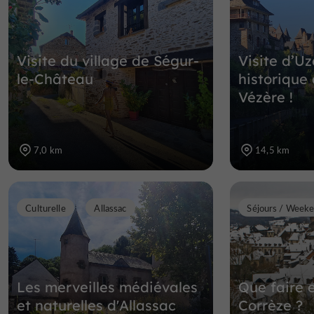
Visite du village de Ségur-
Visite d’Uz
le-Château
historique
Vézère !
7,0 km
14,5 km
Culturelle
Allassac
Séjours / Week
Les merveilles médiévales
Que faire 
et naturelles d'Allassac
Corrèze ?