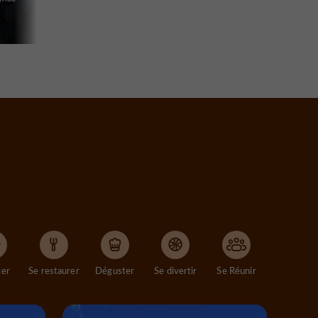
ger
Se restaurer
Déguster
Se divertir
Se Réunir