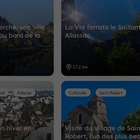
12,1 km
erche, une ville
La Via ferrata le Saillan
 au bord de la
Allassac
17,2 km
end
Allassac
Culturelle
Saint-Robert
en hiver en
Visite du Village de Sain
Robert, l’un des plus be