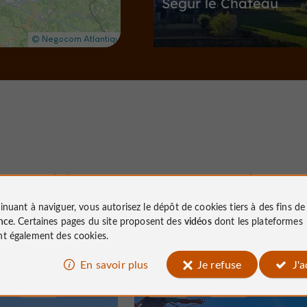
Ségur le Château
Villes & Villages à Ségur-le-Château
7,0 km
Jardins, Parcs
Saint-Ybard
Nous avons testé
pour vous
inuant à naviguer, vous autorisez le dépôt de cookies tiers à des fins d
nce
. Certaines pages du site proposent des
vidéos
dont les plateformes
Parc de Garaboeuf
t également des cookies.
En savoir plus
Je refuse
J'
Uzerche
Sportive
Allassac
Jardins, Parcs à Saint-Ybard