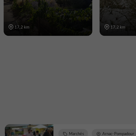
17,2 km
17,2 km
Marchés
Arnac-Pompadour