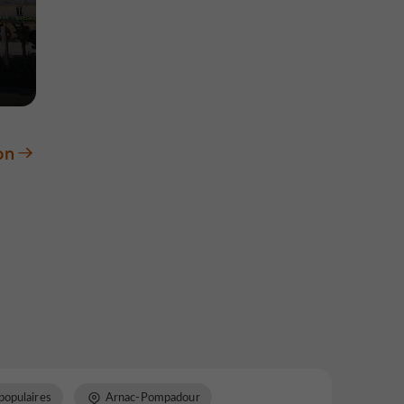
on
populaires
Arnac-Pompadour