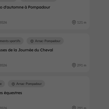
to d'automne à Pompadour
2026
121 m
ments sportifs
Arnac-Pompadour
sses de la Journée du Cheval
2026
291 m
re
Arnac-Pompadour
es équestres
2026
291 m