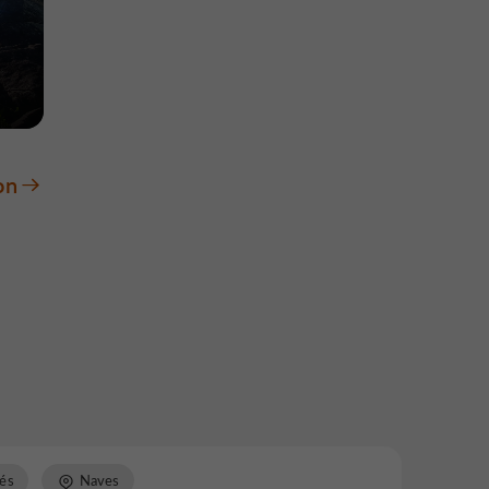
on
és
Naves