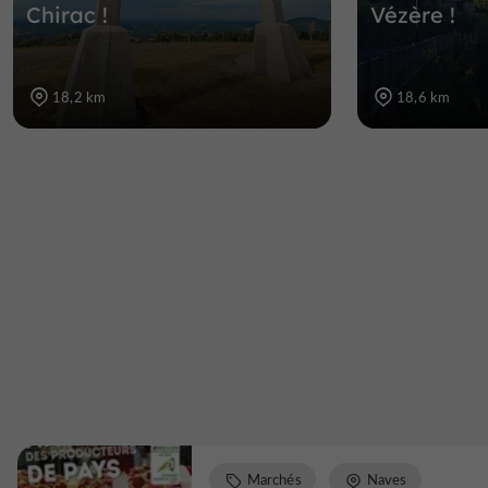
Chirac !
Vézère !
18,2 km
18,6 km
Marchés
Naves