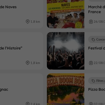
 de Naves
Marché d
France
1,8 km
26/08/
Conce
e l’Histoire”
Festival
1,8 km
22/08/
Fêtes 
tignac
Pizza B
2,4 km
07/08/