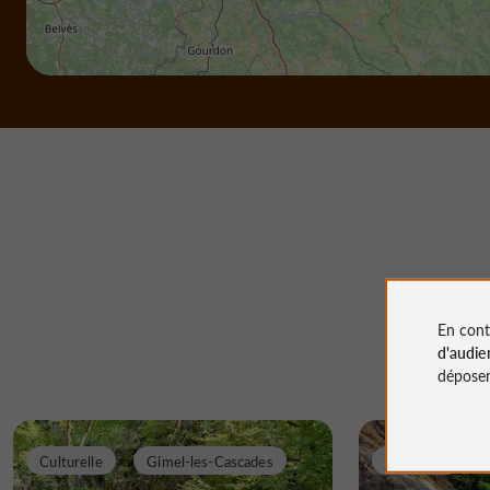
En cont
d'audie
déposen
Culturelle
Gimel-les-Cascades
Culturelle