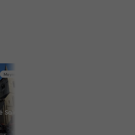
Meymac
 Saint-
ymac