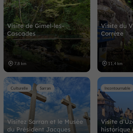
Visite de Gimel-les-
Visite du V
Cascades
Corrèze
7,8 km
11,4 km
Culturelle
Sarran
Incontournable
Visitez Sarran et le Musée
Visite d’Uz
du Président Jacques
historique