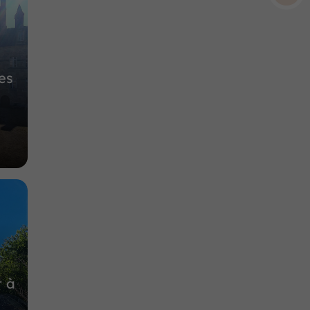
8,5 km
es
t à