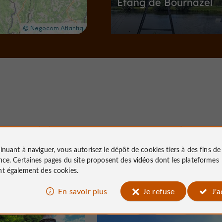
Etang de Bournazel
Sites Naturels / Parcs Naturels à Sei
8,2 km
S
ites Naturels / Parcs Naturels
Nous avons testé
pour vous
inuant à naviguer, vous autorisez le dépôt de cookies tiers à des fins d
nce
. Certaines pages du site proposent des
vidéos
dont les plateformes
Les Cascades de Gim
t également des cookies.
En savoir plus
Je refuse
J'
Sites Naturels / Parcs Naturels à Gi
Corrèze
Culturelle
Aubazine
Cascades