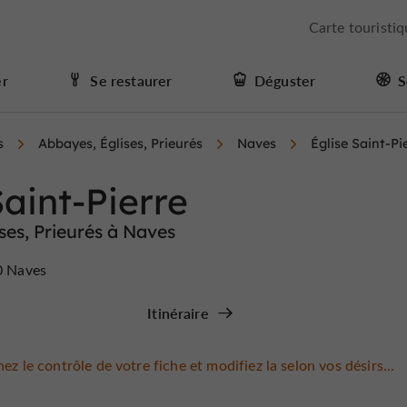
Carte touristi
er
Se restaurer
Déguster
S
s
Abbayes, Églises, Prieurés
Naves
Église Saint-Pi
Saint-Pierre
ses, Prieurés à Naves
60 Naves
Itinéraire
ez le contrôle de votre fiche et modifiez la selon vos désirs...