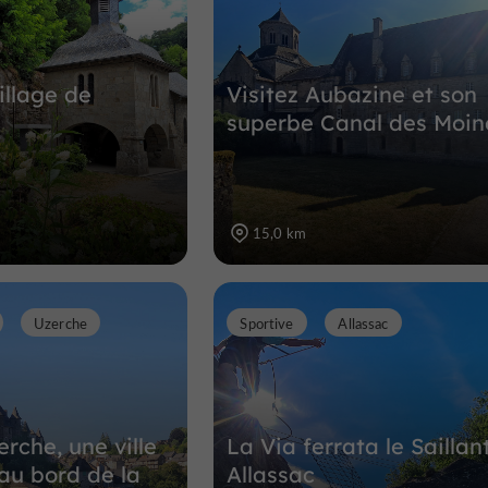
8,5 km
illage de
Visitez Aubazine et son
superbe Canal des Moin
15,0 km
Uzerche
Sportive
Allassac
erche, une ville
La Via ferrata le Saillan
 au bord de la
Allassac