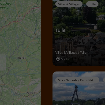
Villes & Villages
Tulle
Tulle
Villes & Villages à Tulle
5,7 km
S
ites Naturels / Parcs Naturels