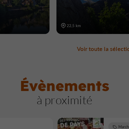
22,5 km
Voir toute la sélecti
Évènements
à proximité
March