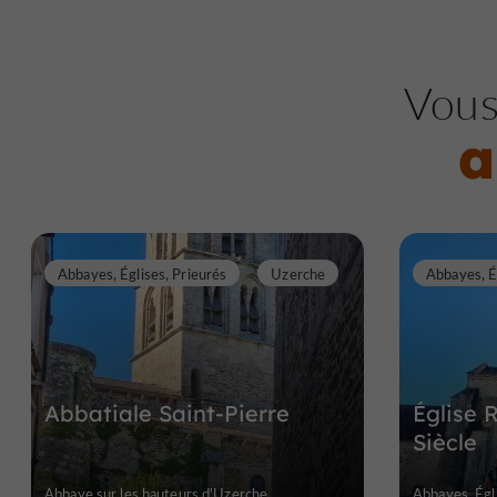
Vous
a
Abbayes, Églises, Prieurés
Uzerche
Abbatiale Saint-Pierre
Église
Siècle
Abbaye sur les hauteurs d'Uzerche
Abbayes, Égli