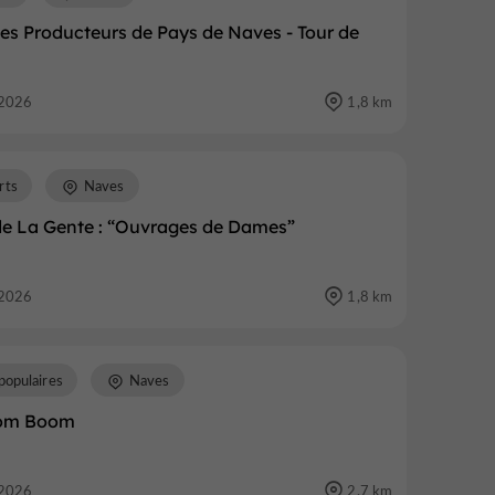
es Producteurs de Pays de Naves - Tour de
2026
1,8 km
rts
Naves
 de La Gente : “Ouvrages de Dames”
2026
1,8 km
populaires
Naves
oom Boom
2026
2,7 km