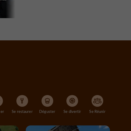
ger
Se restaurer
Déguster
Se divertir
Se Réunir