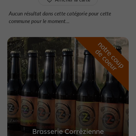
Aucun résultat dans cette catégorie pour cette
commune pour le moment...
n
o
t
e
c
o
u
p
e
c
o
e
u
r
d
r
Brasserie Corrézienne