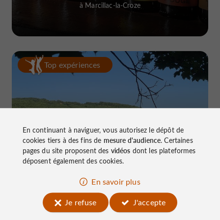
à Marcillac-la-Croze
Top expériences
En continuant à naviguer, vous autorisez le dépôt de
cookies tiers à des fins de
mesure d'audience
. Certaines
Le Lac du Causse, LE lieu à connaître
pages du site proposent des
vidéos
dont les plateformes
près de Brive
déposent également des cookies.
En savoir plus
Je refuse
J'accepte