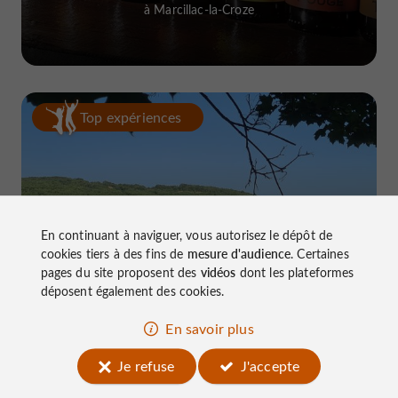
à Marcillac-la-Croze
Top expériences
En continuant à naviguer, vous autorisez le dépôt de
cookies tiers à des fins de
mesure d'audience
. Certaines
Le Lac du Causse, LE lieu à connaître
pages du site proposent des
vidéos
dont les plateformes
près de Brive
déposent également des cookies.
En savoir plus
Je refuse
J'accepte