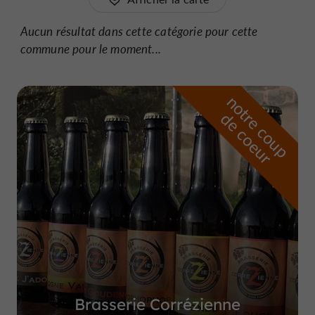
Aucun résultat dans cette catégorie pour cette
commune pour le moment...
n
o
t
e
c
o
u
p
e
c
o
e
u
r
d
r
Brasserie Corrézienne