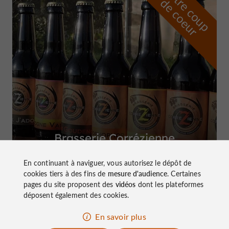
n
o
t
e
c
o
u
p
e
c
o
e
u
r
d
r
Brasserie Corrézienne
à Marcillac-la-Croze
En continuant à naviguer, vous autorisez le dépôt de
cookies tiers à des fins de
mesure d'audience
. Certaines
pages du site proposent des
vidéos
dont les plateformes
déposent également des cookies.
Top expériences
En savoir plus