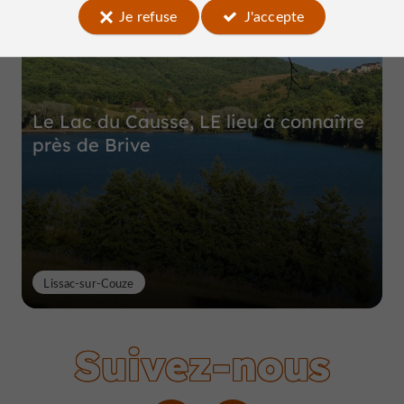
Je refuse
J'accepte
Le Lac du Causse, LE lieu à connaître
près de Brive
Lissac-sur-Couze
Suivez-nous