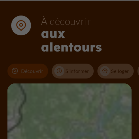
À découvrir
aux
alentours
Découvrir
S'informer
Se loger