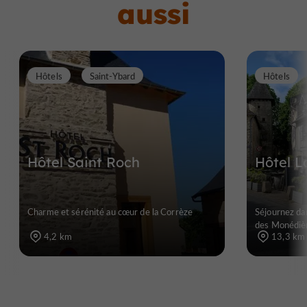
aussi
Hôtels
Saint-Ybard
Hôtels
Hôtel Saint Roch
Hôtel L
Charme et sérénité au cœur de la Corrèze
Séjournez da
des Monédiè
4,2 km
13,3 km