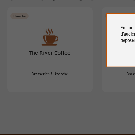
Uzerche
Uzerche
En cont
d'audie
déposen
The River Coffee
Caf
Brasseries à Uzerche
Bras