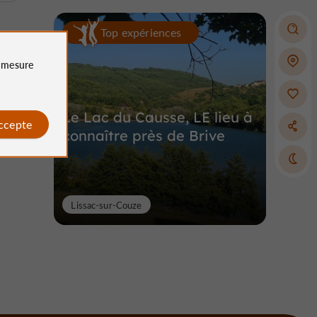
Top expériences
e
mesure
Le Lac du Causse, LE lieu à
accepte
connaître près de Brive
Lissac-sur-Couze