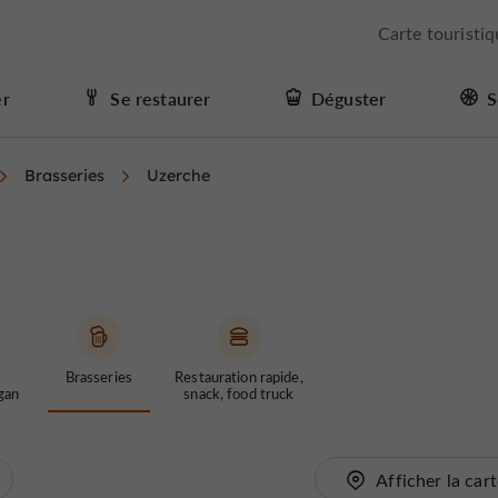
Carte touristi
er
Se restaurer
Déguster
S
Brasseries
Uzerche
Brasseries
Restauration rapide,
gan
snack, food truck
Afficher la car