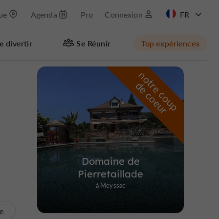
que
Agenda
Pro
Connexion
EN
e divertir
Se Réunir
Top expériences
n
o
t
e
c
o
u
p
e
c
o
e
u
Masquer la carte
r
d
r
Domaine de
Pierretaillade
à Meyssac
te