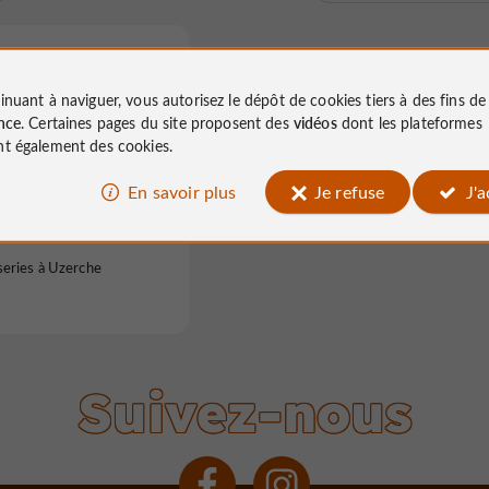
inuant à naviguer, vous autorisez le dépôt de cookies tiers à des fins d
nce
. Certaines pages du site proposent des
vidéos
dont les plateformes
t également des cookies.
En savoir plus
Je refuse
J'
é de France
series à Uzerche
Suivez-nous