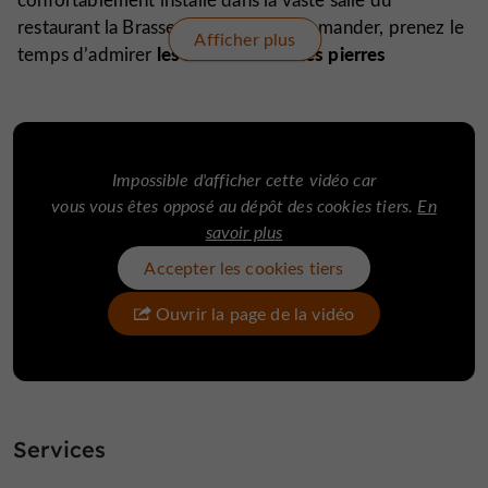
restaurant la Brasserie. Avant de commander, prenez le
Afficher plus
les
murs aux
vieilles pierres
temps d’admirer
apparentes
,
typiques des décorations corréziennes qui
charme indéniable
donnent un
à cet espace. À la belle
grande terrasse
saison, c’est la
entourée de verdure qui
des
plats faits maison
.
vous accueille pour déguster
Impossible d'afficher cette vidéo car
Salades gourmandes ou boudin aux pommes du
vous vous êtes opposé au dépôt des cookies tiers.
En
les recettes sont variées
Limousin,
, élaborées à partir
savoir plus
produits frais et locaux
de
pour promouvoir la cuisine
Accepter les cookies tiers
du terroir. La carte évolue au fil des saison tandis que la
formule bistrot
plats simples
change tous les jours, des
Ouvrir la page de la vidéo
et gourmands
sur place
emporter
à savourer
ou à
.
Réservez sans tarder, ils sont fermés uniquement le
dimanche soir et le lundi.
Services
Logis Hôtel la Brasserie,
un restaurant aux