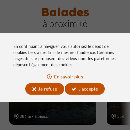
Balades
à proximité
En continuant à naviguer, vous autorisez le dépôt de
cookies tiers à des fins de
mesure d'audience
. Certaines
pages du site proposent des
vidéos
dont les plateformes
déposent également des cookies.
Vélo vtc
Vélo / route
Marche à
En savoir plus
Circuit vélo loisir Le Lac
GR®46 
des Bariousses
Treign
Je refuse
J'accepte
386 m - Treignac
556 m -