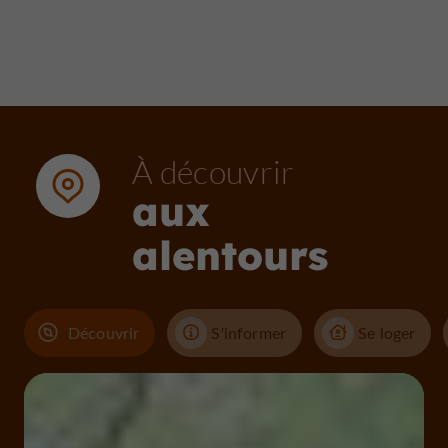
À découvrir
aux
alentours
Découvrir
S'informer
Se loger