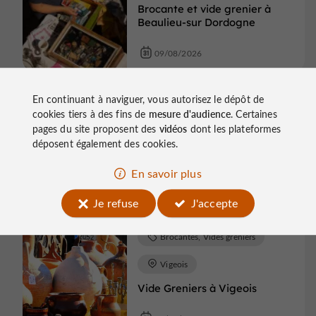
Brocante et vide grenier à
Beaulieu-sur Dordogne
09/08/2026
En continuant à naviguer, vous autorisez le dépôt de
Brocantes, Vides greniers
cookies tiers à des fins de
mesure d'audience
. Certaines
pages du site proposent des
vidéos
dont les plateformes
Neuvic
déposent également des cookies.
Vide-greniers Brocante
En savoir plus
09/08/2026
Je refuse
J'accepte
Brocantes, Vides greniers
Vigeois
Vide Greniers à Vigeois