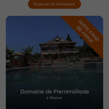
Proposer un évènement
n
o
t
e
c
o
u
p
e
c
o
e
u
r
d
r
Domaine de Pierretaillade
à Meyssac