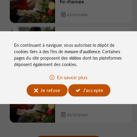
fin d'année
23/12/2026
Culture
Égletons
En continuant à naviguer, vous autorisez le dépôt de
Les Petites oreilles | Fêtes de
cookies tiers à des fins de
mesure d'audience
. Certaines
fin d'année
pages du site proposent des
vidéos
dont les plateformes
déposent également des cookies.
23/12/2026
En savoir plus
Culture
Égletons
Je refuse
J'accepte
Les Petites oreilles | Fêtes de
fin d'année
23/12/2026