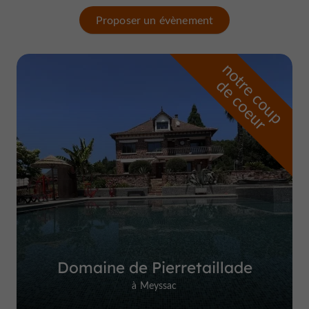
Proposer un évènement
n
o
t
e
c
o
u
p
e
c
o
e
u
r
d
r
Domaine de Pierretaillade
à Meyssac