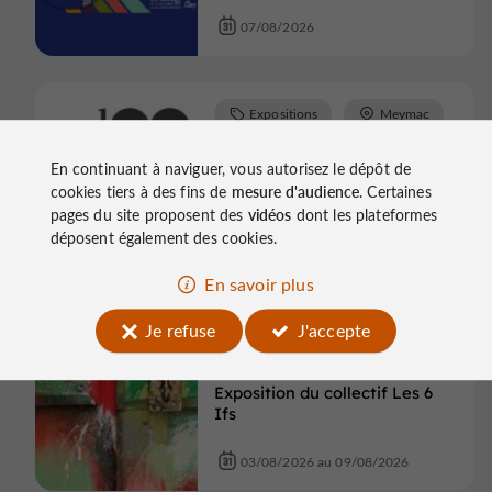
07/08/2026
Expositions
Meymac
Exposition vente dialogue
En continuant à naviguer, vous autorisez le dépôt de
d'artistes "Racines et
cookies tiers à des fins de
mesure d'audience
. Certaines
Rebonds"
pages du site proposent des
vidéos
dont les plateformes
déposent également des cookies.
06/08/2026 au 09/08/2026
En savoir plus
Expositions
Je refuse
J'accepte
Aubazine
Exposition du collectif Les 6
Ifs
03/08/2026 au 09/08/2026