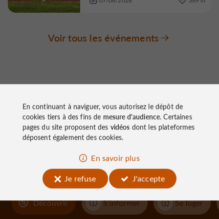
Voir tous les événements
En continuant à naviguer, vous autorisez le dépôt de
cookies tiers à des fins de
mesure d'audience
. Certaines
À découvrir
pages du site proposent des
vidéos
dont les plateformes
aux
déposent également des cookies.
En savoir plus
alentours
Je refuse
J'accepte
Découvrir
S'informer
Se loger