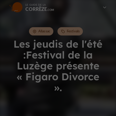
LE GUIDE DE LA
CORRÈZE
Allassac
Festivals
Les jeudis de l'été
:Festival de la
Luzège présente
« Figaro Divorce
».