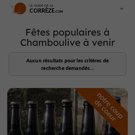
LE GUIDE DE LA
CORRÈZE
Fêtes populaires à
Chamboulive à venir
Aucun résultats pour les critères de
recherche demandés...
n
o
t
e
c
o
u
p
e
c
o
e
u
r
d
r