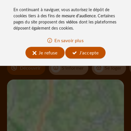
En continuant à naviguer, vous autorisez le dépôt de
cookies tiers à des fins de
mesure d'audience
. Certaines
À découvrir
pages du site proposent des
vidéos
dont les plateformes
déposent également des cookies.
aux
En savoir plus
alentours
Je refuse
J'accepte
Découvrir
S'informer
Se loger