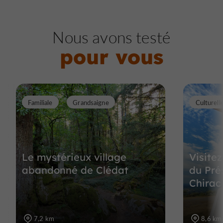
Nous avons testé
pour vous
Familiale
Grandsaigne
Culturell
Le mystérieux village
Visite
abandonné de Clédat
du Pré
Chirac 
7,2 km
8,6 km