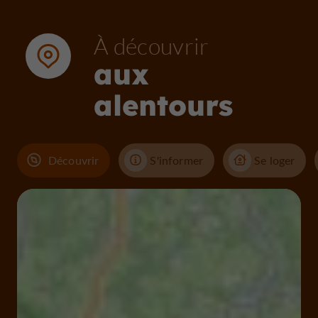
À découvrir
aux
alentours
Découvrir
S'informer
Se loger