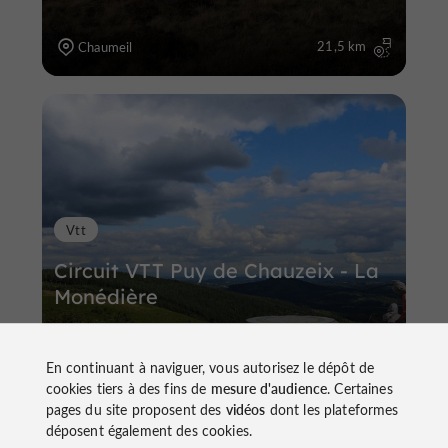
21,5 km
Chaumeil
Vtt
Circuit VTT Puy de Chauzeix - La
Monédière
En continuant à naviguer, vous autorisez le dépôt de
cookies tiers à des fins de
mesure d'audience
. Certaines
pages du site proposent des
vidéos
dont les plateformes
28,9 km
Chaumeil
déposent également des cookies.