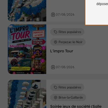
déposen
07/08/2026
Fêtes populaires
Perpezac-le-Noir
L'impro Tour
07/08/2026
Fêtes populaires
Brive-la-Gaillarde
Soirée jeux de société (Salle