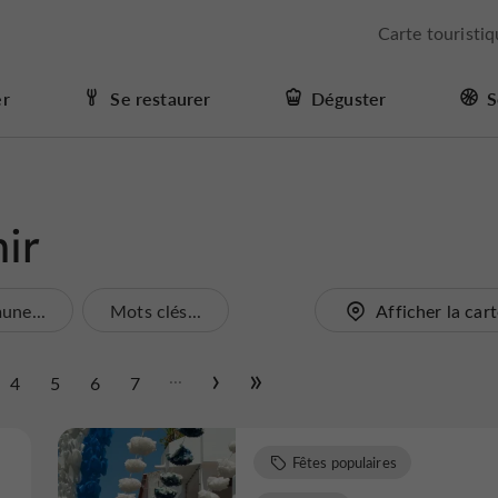
Carte touristi
er
Se restaurer
Déguster
S
ir
ne...
Mots clés...
Afficher la car
...
4
5
6
7
Fêtes populaires