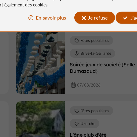
Dumazaud)
t également des cookies.
En savoir plus
Je refuse
J'
07/08/2026
Fêtes populaires
Brive-la-Gaillarde
Soirée jeux de société (Salle
Dumazaud)
07/08/2026
Fêtes populaires
Uzerche
L'âne club d'été