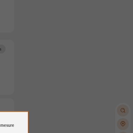
s
e
mesure