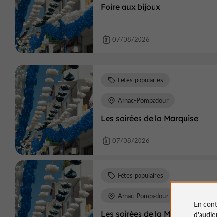
Foire aux bijoux
07/08/2026
Fêtes populaires
Arnac-Pompadour
Les soirées de la Marquise
07/08/2026
Fêtes populaires
Arnac-Pompadour
En cont
Les soirées de la Marquise
d'audie