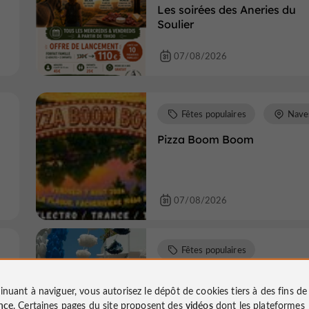
Les soirées des Aneries du
Soulier
07/08/2026
Fêtes populaires
Nave
Pizza Boom Boom
07/08/2026
Fêtes populaires
Brive-la-Gaillarde
inuant à naviguer, vous autorisez le dépôt de cookies tiers à des fins d
Soirée jeux de société (Salle
nce
. Certaines pages du site proposent des
vidéos
dont les plateformes