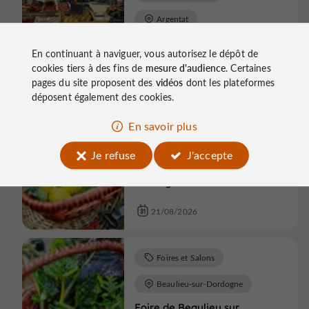
Argentat
Foire à Argentat
En continuant à naviguer, vous autorisez le dépôt de
cookies tiers à des fins de
mesure d'audience
. Certaines
20/08/2026
pages du site proposent des
vidéos
dont les plateformes
déposent également des cookies.
Foires et Salons
En savoir plus
Beaulieu-sur-Dordogne
Je refuse
J'accepte
Foire de Beaulieu sur
Dordogne
21/08/2026
Foires et Salons
Beaulieu-sur-Dordogne
Foire de Beaulieu sur