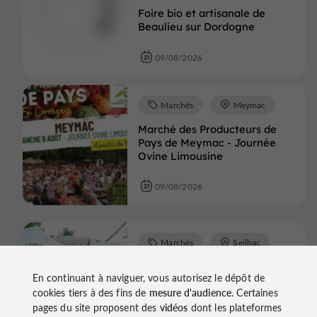
Foire bio et artisanale de
Beaulieu sur Dordogne
09/08/2026
Marchés
Meymac
Marché des Producteurs de
Pays de Meymac - Journée
Ovine Limousine
09/08/2026
Marchés
Seilhac
Marché
En continuant à naviguer, vous autorisez le dépôt de
cookies tiers à des fins de
mesure d'audience
. Certaines
09/08/2026
pages du site proposent des
vidéos
dont les plateformes