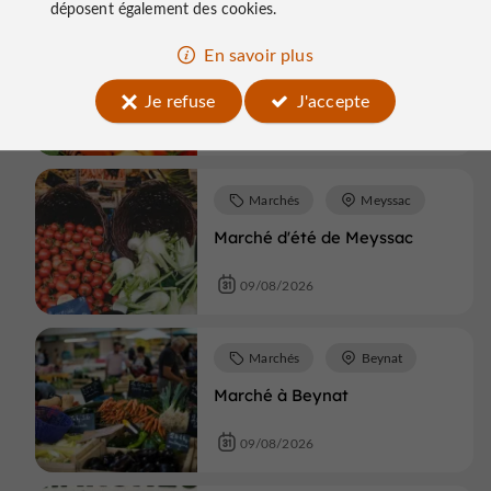
déposent également des cookies.
Marchés
Objat
En savoir plus
Marché
Je refuse
J'accepte
09/08/2026
Marchés
Meyssac
Marché d'été de Meyssac
09/08/2026
Marchés
Beynat
Marché à Beynat
09/08/2026