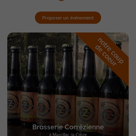
Proposer un évènement
n
o
t
e
c
o
u
p
e
c
o
e
u
r
d
r
Brasserie Corrézienne
à Marcillac-la-Croze