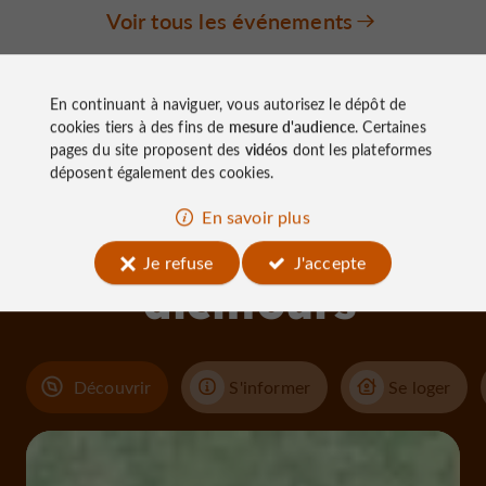
Voir tous les événements
En continuant à naviguer, vous autorisez le dépôt de
cookies tiers à des fins de
mesure d'audience
. Certaines
pages du site proposent des
vidéos
dont les plateformes
déposent également des cookies.
À découvrir
En savoir plus
aux
Je refuse
J'accepte
alentours
Découvrir
S'informer
Se loger