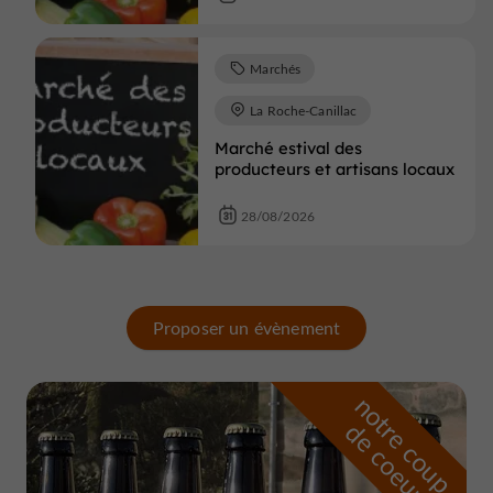
Marchés
La Roche-Canillac
Marché estival des
producteurs et artisans locaux
28/08/2026
Proposer un évènement
n
o
t
e
c
o
u
p
e
c
o
e
u
r
d
r