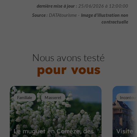
dernière mise à jour :
25/06/2026 à 12:00:00
Source :
Image d'illustration non
DATAtourisme -
contractuelle
Nous avons testé
pour vous
Familiale
Masseret
Incontou
Le muguet en Corrèze, des
Visite 