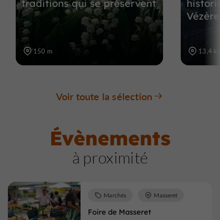
traditions qui se préservent
histor
Vézère
150 m
13,4 k
Voir toute la sélection
Évènements
à proximité
Marchés
Masseret
Foire de Masseret