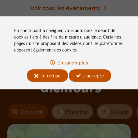
Voir tous les événements
En continuant à naviguer, vous autorisez le dépôt de
cookies tiers à des fins de
mesure d'audience
. Certaines
pages du site proposent des
vidéos
dont les plateformes
déposent également des cookies.
À découvrir
En savoir plus
aux
Je refuse
J'accepte
alentours
Découvrir
S'informer
Se loger