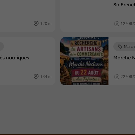
So Frenc
120 m
12/08/
March
tés nautiques
Marché N
134 m
22/08/