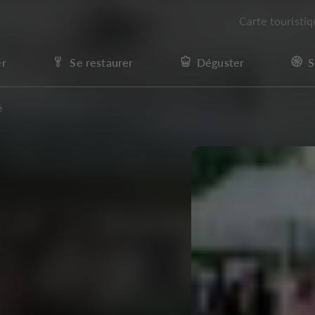
Carte touristi
er
Se restaurer
Déguster
S
é