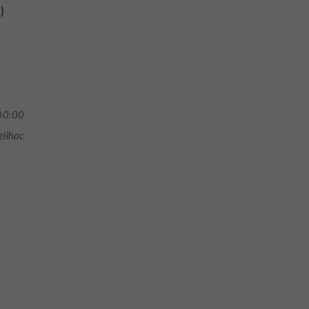
)
00:00
eilhac