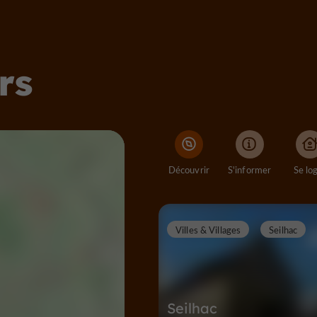
rs
Découvrir
S'informer
Se lo
Villes & Villages
Seilhac
Seilhac