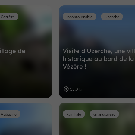
Corrèze
Incontournable
Uzerche
illage de
Visite d’Uzerche, une vil
historique au bord de la
Vézère !
13,3 km
Aubazine
Familiale
Grandsaigne