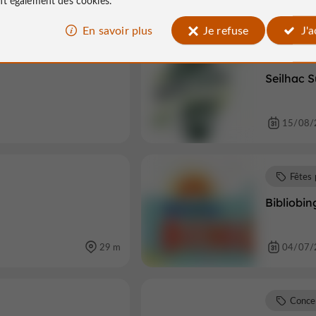
En savoir plus
Je refuse
J'
Sortie
Seilhac S
15/08/
Fêtes 
Bibliobin
29 m
04/07/
Conce