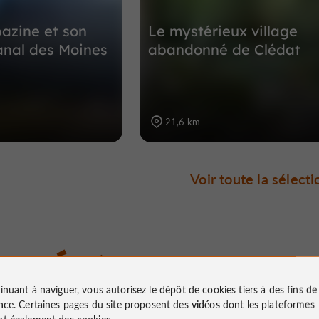
bazine et son
Le mystérieux village
nal des Moines
abandonné de Clédat
21,6 km
Voir toute la sélecti
Évènements
inuant à naviguer, vous autorisez le dépôt de cookies tiers à des fins d
à proximité
nce
. Certaines pages du site proposent des
vidéos
dont les plateformes
t également des cookies.