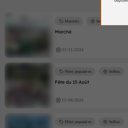
Marchés
Seilhac
Marché
01/11/2026
Fêtes populaires
Seilhac
Fête du 15 Août
15/08/2026
Fêtes populaires
Seilhac