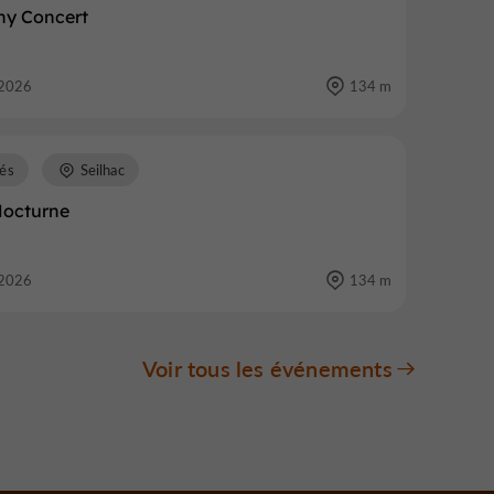
hy Concert
2026
134 m
és
Seilhac
octurne
2026
134 m
Voir tous les événements