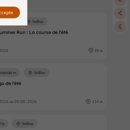
accepte
s natures
Seilhac
ummer Run : La course de l'été
2026
28 m
populaires
Seilhac
go de l'été
2026 au 28/08/2026
114 m
rts
Seilhac