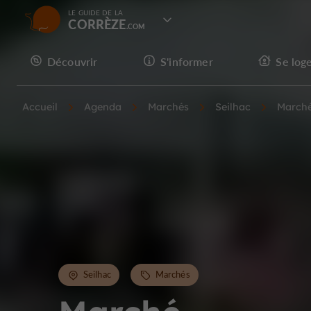
LE GUIDE DE LA
CORRÈZE
Découvrir
S'informer
Se log
Accueil
Agenda
Marchés
Seilhac
March
Seilhac
Marchés