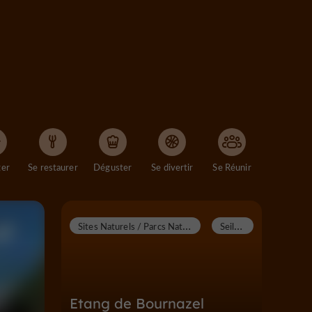
ger
Se restaurer
Déguster
Se divertir
Se Réunir
S
ites Naturels / Parcs Naturels
S
eilhac
Etang de Bournazel