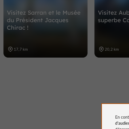
Visitez Sarran et le Musée
Visitez Au
du Président Jacques
superbe Ca
Chirac !
17,7 km
20,2 km
En cont
d'audie
déposen