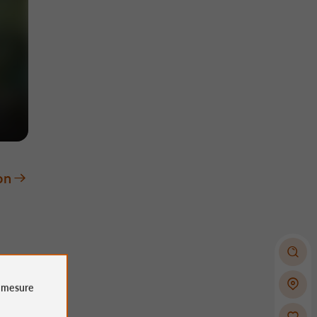
on
e
mesure