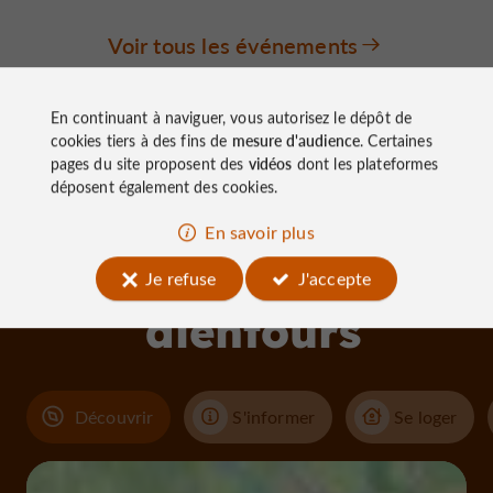
Voir tous les événements
En continuant à naviguer, vous autorisez le dépôt de
cookies tiers à des fins de
mesure d'audience
. Certaines
pages du site proposent des
vidéos
dont les plateformes
déposent également des cookies.
À découvrir
En savoir plus
aux
Je refuse
J'accepte
alentours
Découvrir
S'informer
Se loger