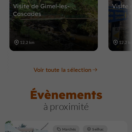
Visite de Gimel-les-
Visite
Cascades
12,2 km
12,2 k
Voir toute la sélection
Évènements
à proximité
Marchés
Seilhac