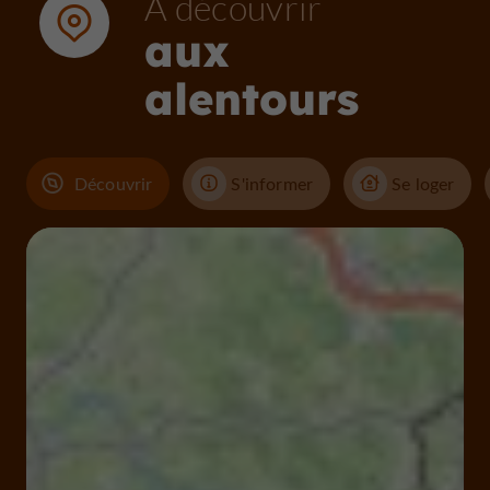
À découvrir
aux
alentours
Découvrir
S'informer
Se loger