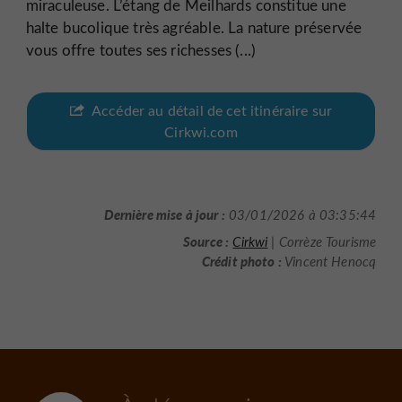
miraculeuse. L’étang de Meilhards constitue une
halte bucolique très agréable. La nature préservée
vous offre toutes ses richesses (...)
Accéder au détail de cet itinéraire sur
Cirkwi.com
Dernière mise à jour :
03/01/2026 à 03:35:44
Source :
Cirkwi
| Corrèze Tourisme
Crédit photo :
Vincent Henocq