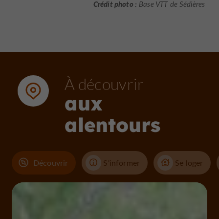
Crédit photo :
Base VTT de Sédières
À découvrir
aux
alentours
Découvrir
S'informer
Se loger