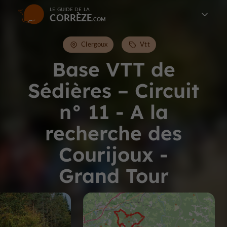
LE GUIDE DE LA
CORRÈZE
Clergoux
Vtt
Base VTT de
Sédières – Circuit
n° 11 - A la
recherche des
Courijoux -
Grand Tour