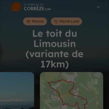
LE GUIDE DE LA
CORRÈZE
Meymac
Marche à pied
Le toit du
Limousin
(variante de
17km)