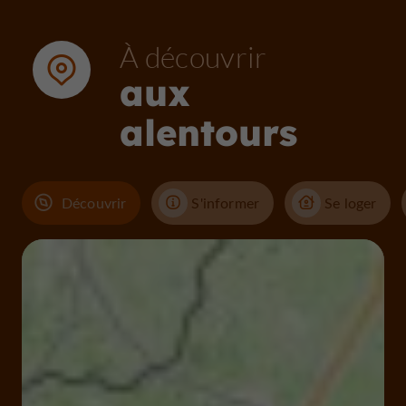
À découvrir
aux
alentours
Découvrir
S'informer
Se loger