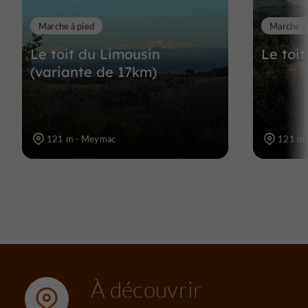
Marche à pied
Marche à
Le toit du Limousin
Le toi
(variante de 17km)
121 m - Meymac
121 m 
À découvrir