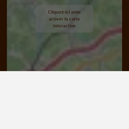
Cliquez-ici pour
activer la carte
interactive
Mon bessou, meymac