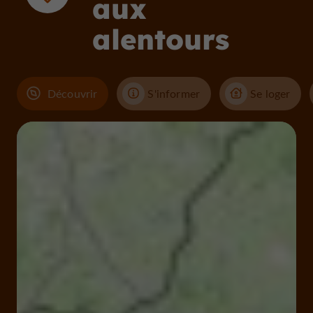
aux
alentours
Découvrir
S'informer
Se loger