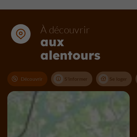
À découvrir
aux
alentours
Découvrir
S'informer
Se loger