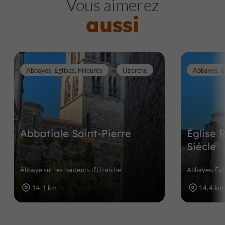
Vous aimerez
aussi
Abbayes, Églises, Prieurés
Uzerche
Abbatiale Saint-Pierre
Église
Siècle
Abbaye sur les hauteurs d'Uzerche
Abbayes, Égli
14,1 km
14,4 km