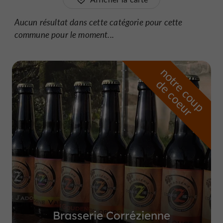
Aucun résultat dans cette catégorie pour cette
commune pour le moment...
n
o
t
e
c
o
u
p
e
c
o
e
u
r
d
r
Brasserie Corrézienne