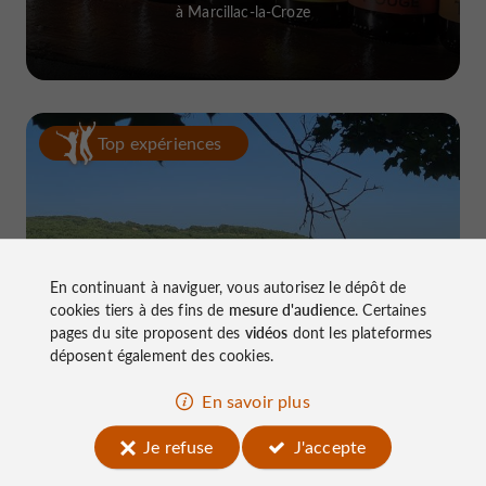
à Marcillac-la-Croze
Top expériences
En continuant à naviguer, vous autorisez le dépôt de
cookies tiers à des fins de
mesure d'audience
. Certaines
Le Lac du Causse, LE lieu à connaître
pages du site proposent des
vidéos
dont les plateformes
près de Brive
déposent également des cookies.
En savoir plus
Je refuse
J'accepte