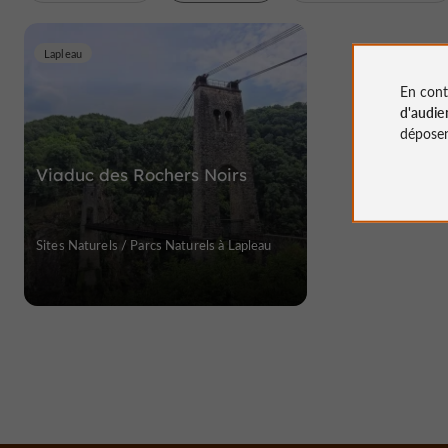
Lapleau
En cont
d'audie
déposen
Viaduc des Rochers Noirs
Sites Naturels / Parcs Naturels à Lapleau