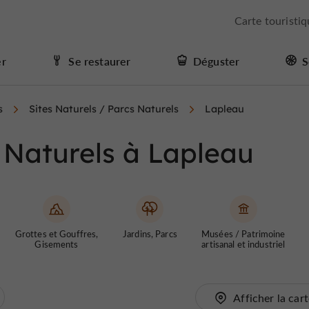
Carte touristi
er
Se restaurer
Déguster
S
s
Sites Naturels / Parcs Naturels
Lapleau
s Naturels à Lapleau
Grottes et Gouffres,
Jardins, Parcs
Musées / Patrimoine
Gisements
artisanal et industriel
Afficher la car