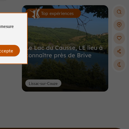
Top expériences
e
mesure
Le Lac du Causse, LE lieu à
accepte
connaître près de Brive
Lissac-sur-Couze