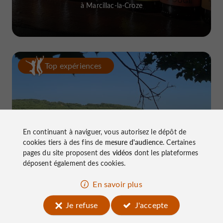
à Marcillac-la-Croze
Top expériences
En continuant à naviguer, vous autorisez le dépôt de
cookies tiers à des fins de
mesure d'audience
. Certaines
Le Lac du Causse, LE lieu à connaître
pages du site proposent des
vidéos
dont les plateformes
près de Brive
déposent également des cookies.
En savoir plus
Je refuse
J'accepte