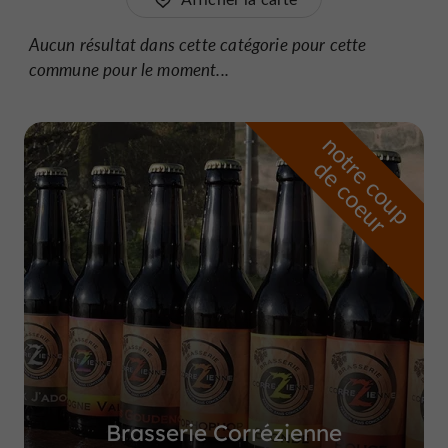
Aucun résultat dans cette catégorie pour cette
commune pour le moment...
n
o
t
e
c
o
u
p
e
c
o
e
u
r
d
r
Brasserie Corrézienne