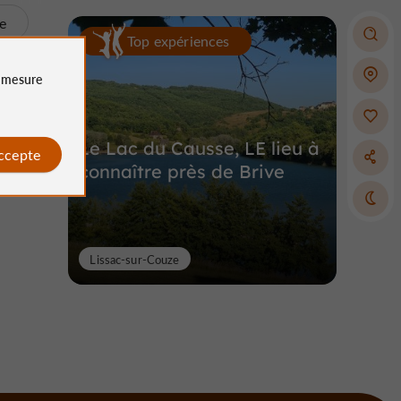
te
Top expériences
e
mesure
Le Lac du Causse, LE lieu à
accepte
connaître près de Brive
Lissac-sur-Couze