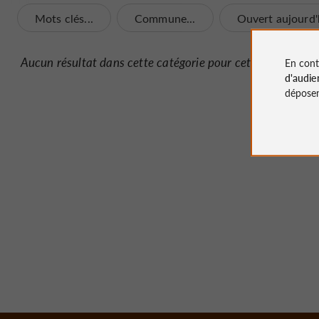
Mots clés...
Commune...
Ouvert aujourd'
Aucun résultat dans cette catégorie pour cette commune 
En cont
d'audie
déposen