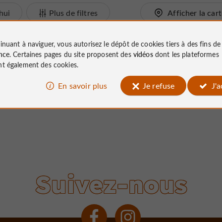
hui
Plus de filtres
Afficher la car
pour le moment...
inuant à naviguer, vous autorisez le dépôt de cookies tiers à des fins d
nce
. Certaines pages du site proposent des
vidéos
dont les plateformes
t également des cookies.
En savoir plus
Je refuse
J'
Suivez-nous