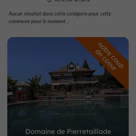
Aucun résultat dans cette catégorie pour cette
commune pour le moment...
n
o
t
e
c
o
u
p
e
c
o
e
u
r
d
r
Domaine de Pierretaillade