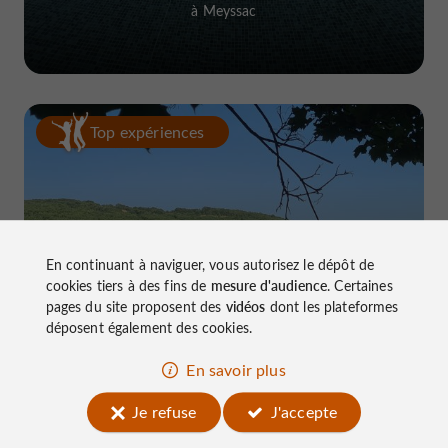
à Meyssac
Top expériences
En continuant à naviguer, vous autorisez le dépôt de
cookies tiers à des fins de
mesure d'audience
. Certaines
Le Lac du Causse, LE lieu à connaître
pages du site proposent des
vidéos
dont les plateformes
près de Brive
déposent également des cookies.
En savoir plus
Je refuse
J'accepte