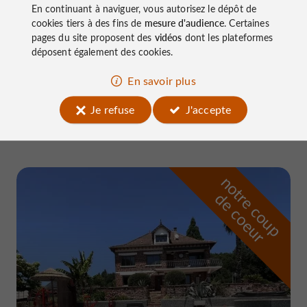
En continuant à naviguer, vous autorisez le dépôt de
La Sente aux Cochons
cookies tiers à des fins de
mesure d'audience
. Certaines
pages du site proposent des
vidéos
dont les plateformes
déposent également des cookies.
Sites Naturels / Parcs Naturels à Neuville
En savoir plus
Je refuse
J'accepte
4.3 km
n
o
t
e
c
o
u
p
e
c
o
e
u
r
d
r