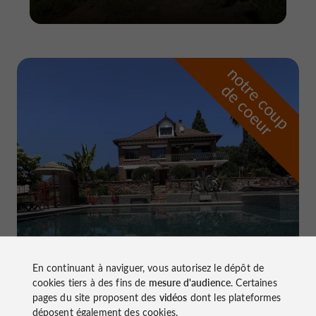
n
o
t
e
c
o
u
p
e
c
o
e
u
r
d
r
En continuant à naviguer, vous autorisez le dépôt de
Domaine de Pierretaillade
cookies tiers à des fins de
mesure d'audience
. Certaines
à Meyssac
pages du site proposent des
vidéos
dont les plateformes
déposent également des cookies.