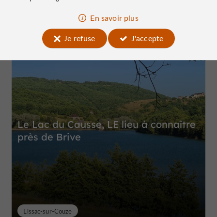
En savoir plus
Je refuse
J'accepte
Top expériences
Le Lac du Causse, LE lieu à connaître
près de Brive
Lissac-sur-Couze