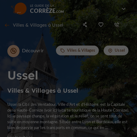
LE GUIDE DE LA
CORRÈZE
Villes & Villages à Ussel
Découvrir
Villes & Villages
Ussel
Ussel
Villes & Villages à Ussel
Ussel la Cité des Ventadour, Ville d’Art et d’Histoire, est la Capitale
de la Haute-Corrèze (voir ici la carte touristique de la Haute Corrèze).
Ici le paysage change, la végétation et le relief, on se sent tout de
suite en moyenne montagne. Située entre Lyon et Bordeaux, elle est
bien desservie par les transports en commun, ce qui en ...