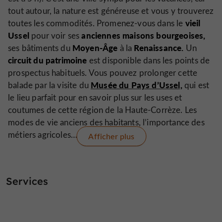
tout autour, la nature est généreuse et vous y trouverez
vieil
toutes les commodités. Promenez-vous dans le
Ussel
anciennes maisons
bourgeoises,
pour voir ses
Moyen-Âge
Renaissance.
ses bâtiments du
à la
Un
circuit du patrimoine
est disponible dans les points de
prospectus habituels. Vous pouvez prolonger cette
Musée du Pays d’Ussel,
balade par la visite du
qui est
le lieu parfait pour en savoir plus sur les uses et
coutumes de cette région de la Haute-Corrèze. Les
modes de vie anciens des habitants, l’importance des
métiers agricoles…
Afficher plus
Vous avez envie de bouger ? Amateurs de beaux
Jardin Remarquable de la
jardins, rendez-vous au
Services
Ganille,
créé et entretenu par de véritables passionnés
qui sauront vous transmettre leur amour pour les semis
et les boutures. On peut le visiter à la belle saison, sur