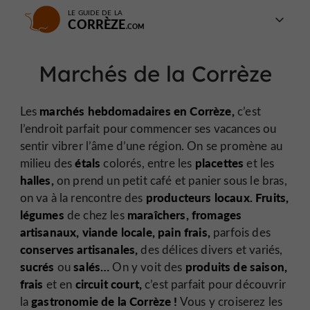
LE GUIDE DE LA
CORRÈZE
Marchés de la Corrèze
marchés hebdomadaires en Corrèze,
Les
c’est
l’endroit parfait pour commencer ses vacances ou
sentir vibrer l’âme d’une région. On se promène au
étals
placettes
milieu des
colorés, entre les
et les
halles,
on prend un petit café et panier sous le bras,
producteurs locaux. Fruits,
on va à la rencontre des
légumes
maraîchers, fromages
de chez les
artisanaux, viande locale, pain frais,
parfois des
conserves
artisanales,
des délices divers et variés,
sucrés
salés…
produits de saison,
ou
On y voit des
frais
circuit court,
et en
c’est parfait pour découvrir
gastronomie de la Corrèze !
la
Vous y croiserez les