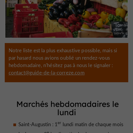
Notre liste est la plus exhaustive possible, mais si
par hasard nous avions oublié un rendez-vous
hebdomadaire, n'hésitez pas à nous le signaler :
contact@guide-de-la-correze.com
Marchés hebdomadaires le
lundi
er
Saint-Augustin : 1
lundi matin de chaque mois
e