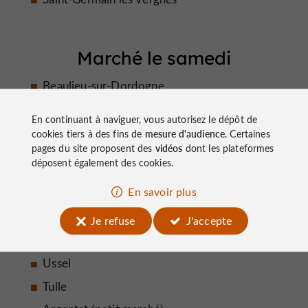
Marché le samedi
Beaulieu-sur-Dordogne
Arnac Pompadour
En continuant à naviguer, vous autorisez le dépôt de
Treignac
cookies tiers à des fins de
mesure d'audience
. Certaines
pages du site proposent des
vidéos
dont les plateformes
Uzerche
déposent également des cookies.
Vigeois
En savoir plus
e
e
Bort-les-Orgues : 2
et 4
samedi matin de
chaque mois
Je refuse
J'accepte
Brive
Ussel
Tulle