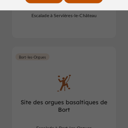
Escalade à Servières-le-Château
Bort-les-Orgues
Site des orgues basaltiques de
Bort
Escalade à Bort-les-Orgues